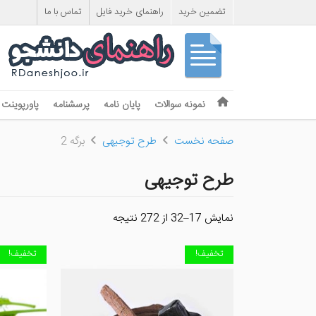
تضمین خرید
راهنمای خرید فایل
تماس با ما
Skip to content
نمونه سوالات
پایان نامه
پرسشنامه
پاورپوینت
Menu
صفحه نخست
طرح توجیهی
برگه 2
طرح توجیهی
نمایش 17–32 از 272 نتیجه
تخفیف!
تخفیف!