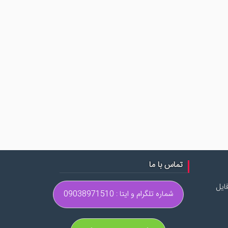
تماس با ما
ایل
شماره تلگرام و ایتا : 09038971510