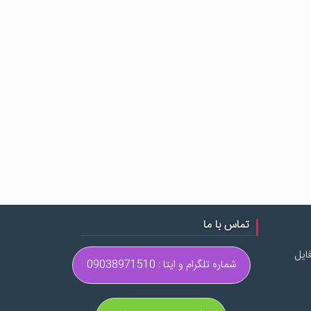
تماس با ما
ایل
شماره تلگرام و ایتا : 09038971510