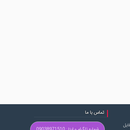
تماس با ما
ایل
شماره تلگرام و ایتا : 09038971510