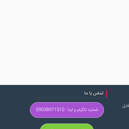
تماس با ما
ایل
شماره تلگرام و ایتا : 09038971510