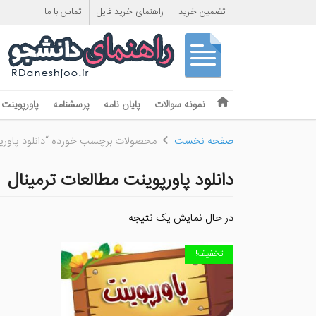
تضمین خرید
راهنمای خرید فایل
تماس با ما
Skip to content
نمونه سوالات
پایان نامه
پرسشنامه
پاورپوینت
Menu
صفحه نخست
محصولات برچسب خورده “دانلود پاورپو
دانلود پاورپوینت مطالعات ترمینال
در حال نمایش یک نتیجه
تخفیف!