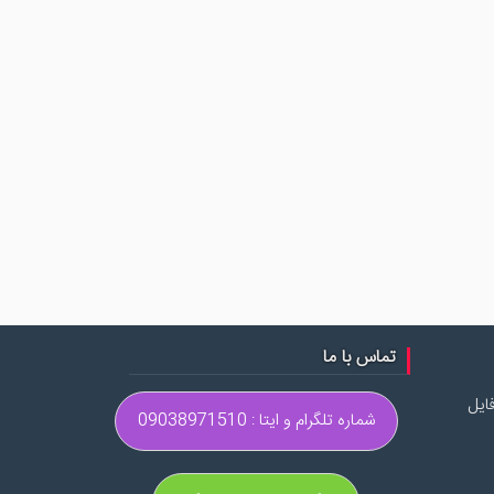
تماس با ما
ایل
شماره تلگرام و ایتا : 09038971510