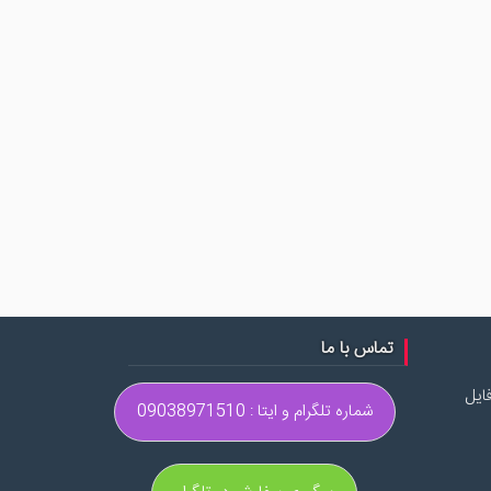
تماس با ما
ایل
شماره تلگرام و ایتا : 09038971510