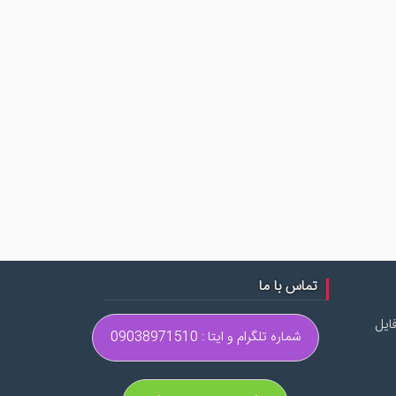
تماس با ما
ایل
شماره تلگرام و ایتا : 09038971510