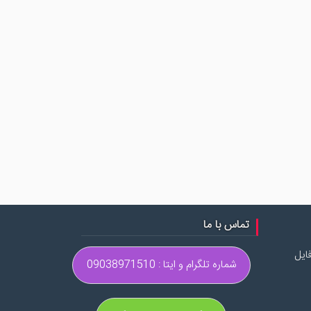
تماس با ما
ایل
شماره تلگرام و ایتا : 09038971510