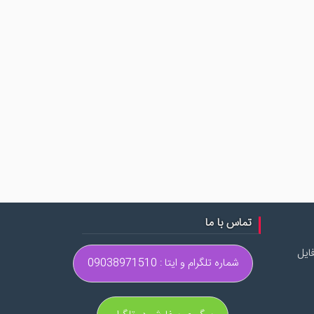
تماس با ما
ایل
شماره تلگرام و ایتا : 09038971510