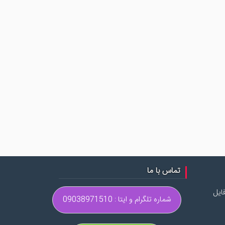
تماس با ما
ایل
شماره تلگرام و ایتا : 09038971510