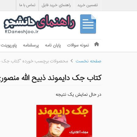
تضمین خرید
راهنمای خرید فایل
تماس با ما
Skip to content
نمونه سوالات
پایان نامه
پرسشنامه
پاورپوینت
Menu
صفحه نخست
محصولات برچسب خورده “کتاب جک دایم
کتاب جک دایموند ذبیح الله منصور
در حال نمایش یک نتیجه