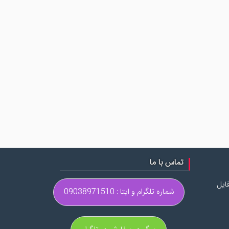
تماس با ما
ایل
شماره تلگرام و ایتا : 09038971510