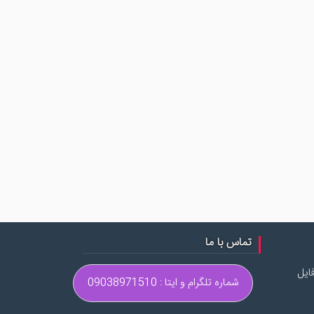
تماس با ما
ایل
شماره تلگرام و ایتا : 09038971510