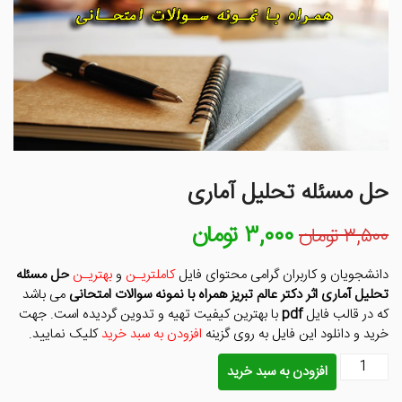
حل مسئله تحلیل آماری
۳,۰۰۰
تومان
قیمت
قیمت
۳,۵۰۰
تومان
اصلی
فعلی
۳,۵۰۰ تومان
۳,۰۰۰ تومان
دانشجویان و کاربران گرامی محتوای فایل
کاملتریـن
و
بهتریـن
حل مسئله
بود.
است.
تحلیل آماری اثر دکتر عالم تبریز
همراه با نمونه سوالات امتحانی
می باشد
که در قالب فایل
pdf
با بهترین کیفیت تهیه و تدوین گردیده است. جهت
خرید و دانلود این فایل به روی گزینه
افزودن به سبد خرید
کلیک نمایید.
حل
افزودن به سبد خرید
مسئله
تحلیل