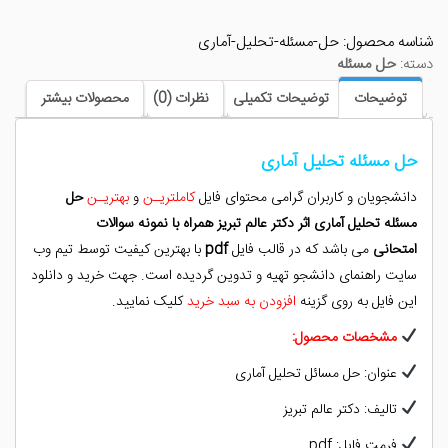
آماری
شناسه محصول:
حل-مسئله-تحلیل-آماری
عدد
دسته:
حل مسئله
توضیحات
توضیحات تکمیلی
نظرات (0)
محصولات بیشتر
حل مسئله تحلیل آماری
دانشجویان و کاربران گرامی محتوای فایل
کاملتریـن
و
بهتریـن
حل
مسئله تحلیل آماری اثر دکتر عالم تبریز
همراه با
نمونه سوالات
امتحانی
می باشد که در قالب فایل
pdf
با بهترین کیفیت توسط تیم وب
سایت راهنمای دانشجو تهیه و تدوین گردیده است. جهت خرید و دانلود
این فایل به روی گزینه
افزودن به سبد خرید
کلیک نمایید.
مشخصات محصول:
عنوان: حل مسائل تحلیل آماری
تالیف: دکتر عالم تبریز
فرمت فایل: pdf