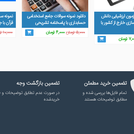
زمون ارزشیابی دانش
دانلود نمونه سوالات جامع استخدامی
نمونه سو
ازی خارج از کشور با
حسابداری با پاسخنامه تشریحی
قرآن با 
قیمت
قیمت
۵,۰۰۰
تومان
۴,۰۰۰
تومان
۱۰,۰۰۰
تو
مت
قیمت
اصلی
فعلی
۷,۰
تومان
لی
فعلی
۵,۰۰۰ تومان
۴,۰۰۰ تومان
۸,۰۰۰ تومان
۷,۰۰۰ تومان
بود.
است.
.
است.
تضمین خرید مطمئن
تضمین بازگشت وجه
تمام فایل‌ها بررسی شده و
در صورت عدم تطابق توضیحات و ف
مطابق توضیحات هستند
خریدشده