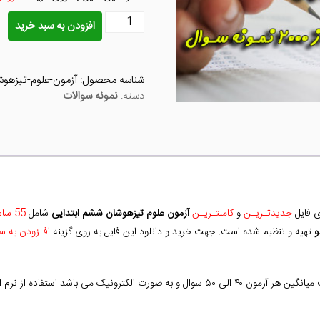
آزمون
افزودن به سبد خرید
علوم
تیزهوشان
ششم
شناسه محصول:
آزمون-علوم-تیزهوش
ابتدایی
دسته:
نمونه سوالات
عدد
ی فایل
جدیدتـریـن
و
کاملتـریـن
آزمون علوم تیزهوشان ششم ابتدایی
شامل
55 ساعت آزمون
و
تهیه و تنظیم شده است. جهت خرید و دانلود این فایل به روی گزینه
افـزودن به س
محدودیت ندارد و میتوان چندین باراستفاده کرد.