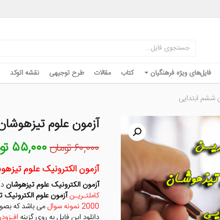
فایل‌های ویژه فرهنگیان
کتاب
مقالات
طرح توجیهی
نقشه اتوکد
 ششم ابتدایی
آزمون علوم تیزهوشان
۵۵,۰۰۰
تو
قیمت
۶۰,۰۰۰
تومان
اصلی
۶۰,۰۰۰ توما
آزمون الکترونیک علوم تیزهو
بود.
آزمون الکترونیک علوم تیزهوشان
دا
کاملتـریـن
آزمون علوم الکترونیک 
2000 نمونه سوال
می باشد که بصور
دانلود این فایل به روی گزینه
افـزود