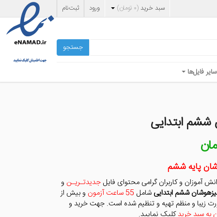
سبد خرید
(
۰
تومان
)
ورود
ثبت‌نام
جستجو
سایر فایل‌ها
 ششم ابتدایی
مان
قیمت
فعلی
ن
۵۵,۰۰۰ تومان
شان پایه ششم
است.
نش آموزان و کاربران گرامی محتوای فایل
جدیدتـریـن
و
تیزهوشان ششم ابتدایی
شامل
55 ساعت آزمون
و بیش از
ت زیبا و منظم تهیه و تنظیم شده است. جهت خرید و
ن به سبد خرید
کلیک نمایید.