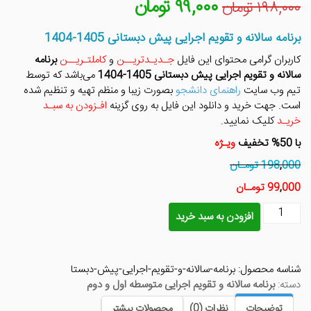
۹۹,۰۰۰
تومان
قیمت
قیمت
۱۹۸,۰۰۰
تومان
اصلی
فعلی
۱۹۸,۰۰۰ تومان
۹۹,۰۰۰ تومان
برنامه سالانه و تقویم اجرایی پیش دبستانی 1405-1404
بود.
است.
کاربران گرامی محتوای این فایل
جـدیـدتریــن
و
کاملتـریــن
برنامه
سالانه و تقویم اجرایی پیش دبستانی 1405-1404
می‌باشد که توسط
تیم وب سایت
راهنمای دانشجو
بصورت زیبا و منظم تهیه و تنظیم شده
است. جهت خرید و دانلود این فایل به روی گزینه
افـزودن به سبـد
خریـد
کلیک نمایید.
با 50% تخفیف
ویـژه
000 تومـان
,
198
000 تومـان
,
99
برنامه
افزودن به سبد خرید
سالانه
و
تقویم
شناسه محصول:
برنامه-سالانه-و-تقویم-اجرایی-پیش-دبستا
اجرایی
دسته:
برنامه سالانه و تقویم اجرایی متوسطه اول و دوم
پیش
دبستانی
توضیحات
نظرات (0)
محصولات بیشتر