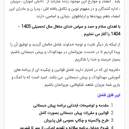
یابد . اعضاء و جوارح این موجود زنده عبارتند از : دانش آموزان ، مربیان
، اداره کنندگان و در مفهوم نوین و تکامل یافته اش ، پدرا ن و مادران این
اعضاء باهم پیوندها و ارتباطهای بنیانی و اساسی دارند.
با اهدای سلام و حمد و سپاس خدای متعال سال تحصیلی 1405 –
1404 را آغاز می نماییم .
از اینکه بار دیگر غایت و توجه خداوند شامل حالمان گردید و توفیق آن را
پیدا کردیم تا در خدمت عزیزانمان در مهدکودک و پیش دبستانی باشیم
بسیار خرسند و خدا را شاکریم .
دفترچه ای که در اختیار دارید شامل قوانین و چکیده ای از برنامه های
آموزشی مهدکودک و پیش دبستانی می باشد. امید است که با کمک و
یاری شما عزیزان شاهد شکوفایی عزیزانمان باشیم .
این فایل شامل:
مقدمه و توضیحات ابتدایی برنامه پیش دبستانی
قوانین و مقررات پیش دبستانی بصورت کامل
طرح واکسینه و چکاپ عمومی قبل پذیرش
شروع جداول برنامه سالانه و تقویم اجرایی از مهر تا شهریور