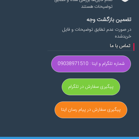
توضیحات هستند
تضمین بازگشت وجه
در صورت عدم تطابق توضیحات و فایل
خریدشده
تماس با ما
شماره تلگرام و ایتا : 09038971510
پیگیری سفارش در تلگرام
پیگیری سفارش در پیام رسان ایتا