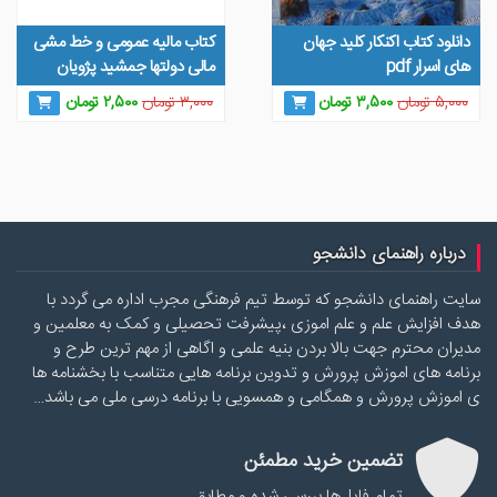
دانلود کتاب اکنکار کلید جهان
کتاب مالیه عمومی و خط مشی
های اسرار pdf
مالی دولتها جمشید پژویان
قیمت
قیمت
قیمت
قیمت
۵,۰۰۰
تومان
۳,۵۰۰
تومان
۳,۰۰۰
تومان
۲,۵۰۰
تومان
اصلی
فعلی
اصلی
فعلی
۵,۰۰۰ تومان
۳,۵۰۰ تومان
۳,۰۰۰ تومان
۲,۵۰۰ توما
بود.
است.
بود.
است.
درباره راهنمای دانشجو
سایت راهنمای دانشجو که توسط تیم فرهنگی مجرب اداره می گردد با
هدف افزایش علم و علم اموزی ،پیشرفت تحصیلی و کمک به معلمین و
مدیران محترم جهت بالا بردن بنیه علمی و اگاهی از مهم ترین طرح و
برنامه های اموزش پرورش و تدوین برنامه هایی متناسب با بخشنامه ها
ی اموزش پرورش و همگامی و همسویی با برنامه درسی ملی می باشد…
تضمین خرید مطمئن
تمام فایل‌ها بررسی شده و مطابق