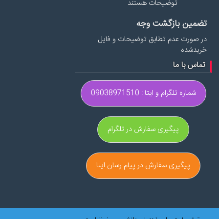
توضیحات هستند
تضمین بازگشت وجه
در صورت عدم تطابق توضیحات و فایل
خریدشده
تماس با ما
شماره تلگرام و ایتا : 09038971510
پیگیری سفارش در تلگرام
پیگیری سفارش در پیام رسان ایتا