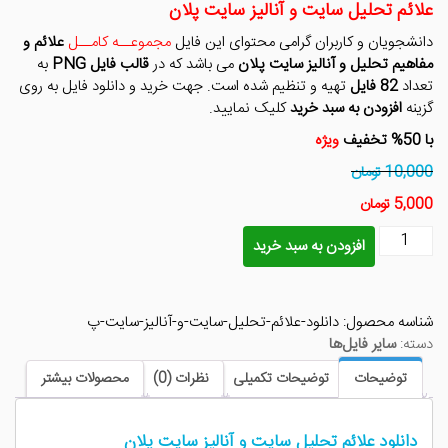
۱۰,۰۰۰ تومان
۵,۰۰۰ تومان
علائم تحلیل سایت و آنالیز سایت پلان
بود.
است.
دانشجویان و کاربران گرامی محتوای این فایل
مجموعــه کامــل
علائم و
مفاهیم تحلیل و آنالیز سایت پلان
می باشد که در
قالب فایل PNG
به
تعداد
82 فایل
تهیه و تنظیم شده است. جهت خرید و دانلود فایل به روی
گزینه
افزودن به سبد خرید
کلیک نمایید.
با 50% تخفیف
ویژه
10,000 تومان
5,000 تومان
دانلود
افزودن به سبد خرید
علائم
تحلیل
سایت
شناسه محصول:
دانلود-علائم-تحلیل-سایت-و-آنالیز-سایت-پ
و
دسته:
سایر فایل‌ها
آنالیز
سایت
توضیحات
توضیحات تکمیلی
نظرات (0)
محصولات بیشتر
پلان
عدد
دانلود علائم تحلیل سایت و آنالیز سایت پلان