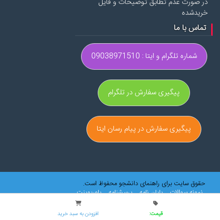
در صورت عدم تطابق توضیحات و فایل
خریدشده
تماس با ما
شماره تلگرام و ایتا : 09038971510
پیگیری سفارش در تلگرام
پیگیری سفارش در پیام رسان ایتا
حقوق سایت برای راهنمای دانشجو محفوظ است.
نمونه سوالات
پایان نامه
پرسشنامه
پاورپوینت
فایل‌های ویژه فرهنگیان
کتاب
مقالات
طرح توجیهی
نقشه اتوکد
سایر فایل‌ها
قیمت:
افزودن به سبد خرید