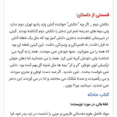
قسمتی از داستان:
دلکش دوم _ اگر چه “دلکش” خواننده آتش پاره رادیو تهران دوم ندارد
ولی بچه های مدرسه اسم این دختر را دلکش دوم گذاشته بودند. گیتی
در دبیرستان شاهدخت دختری دانش آموز بود که مثل یک شعله آتش
نه قرار داشت, نه افسردگی و پژمردگی داشت. این گیتی شعله ای بود
که همه را می سوزانید. منتها خودش نمی سوخت. همه را به گریه می
انداخت ولی خودش گریه نمی کرد. همه را می خندانید اما دهان خوش
ترکیبش توی غوغای “کر و کر” بچه ها مثل غنچه گل بهم آمده بود. دلش
نمی خواست بخندد. نمی خندید. اگر صد دست لوطی و عنتری میزدند
و می رقصیدند و صدتا شکلک می ساختند و ادا در می آوردند این دختر
نمی خندید. میدانید چرا؟ چون…
کتاب حادثه
اطلاعاتی در مورد نویسنده:
جواد فاضل علوم مقدماتی فارسی و عربی را نخست در نزد پدر خود فرا