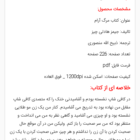
مشخصات محصول:
عنوان: کتاب مرگ آرام
تالیف: جیمز هادلی چیز
ترجمه: ذبیح الله منصوری
تعداد صفحه: 226 صفحه
فرمت فایل: pdf
کیفیت صفحات: اسکن شده 1200dpi _ فوق العاده
خلاصه ای از کتاب:
در کافی شاپ نشسته بودم و آشامیدنی خنک را که متصدی کافی شاپ
مقابل من نهاده بود به تدریج می آشامیدم. کنار من یک زن مو طلایی
نشسته بود و او چیزی می آشامید و گاهی نظر به من می انداخت و
منتظر بود که من سر صحبت را باز کنم. ولیکن من در آن موقع حال
صحبت کردن با آن زن را نداشتم و هر چیز، حتی صحبت کردن با یک زن
زیبا و مو طلایی حال و حوصله میخواهد. بعد، مردی وارد کافی شاپ شد