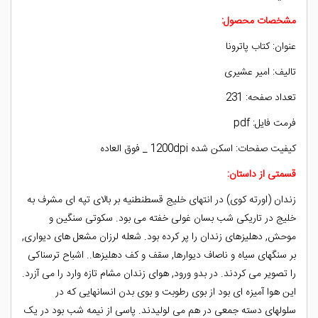
مشخصات محصول:
عنوان: کتاب پاترونا
تالیف: امیر عشیری
تعداد صفحه: 231
فرمت فایل: pdf
کیفیت صفحات: اسکن شده 1200dpi _ فوق العاده
قسمتی از داستان:
زندان (اورته کوی) در انتهای خلیج قسطنطنیه بر بالای تپه ای مشرف به
خلیج در تاریکی شب بسان غولی خفته می بود. سکوتی سنگین و
موحش, دهلیزهای زندان را پر کرده بود. شعله لرزان مشعل های دیواری,
بر سنگهای سیاه و ناصاف دیوارها, سقف و کف دهلیزها.. اشباح ترسناکی
را تصویر می کردند. در بدو ورود, هوای زندان مشام تازه وارد را می آزرد.
این هوا آمیزه ای بود از بوی رطوبت و بوی بدن انسانهایی که در
سلولهای دسته جمعی در هم می لولیدند. پاسی از نیمه شب بود در یک