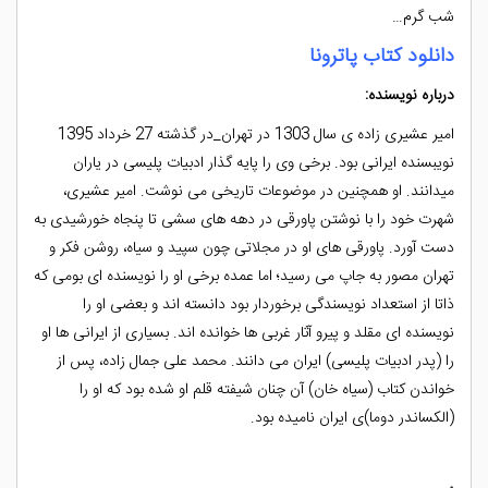
شب گرم…
دانلود کتاب پاترونا
درباره نویسنده:
امیر عشیری زاده ی سال 1303 در تهران_در گذشته 27 خرداد 1395
نویبسنده ایرانی بود. برخی وی را پایه گذار ادبیات پلیسی در یاران
میدانند. او همچنین در موضوعات تاریخی می نوشت. امیر عشیری،
شهرت خود را با نوشتن پاورقی در دهه های سشی تا پنجاه خورشیدی به
دست آورد. پاورقی های او در مجلاتی چون سپید و سیاه، روشن فکر و
تهران مصور به جاپ می رسید؛ اما عمده برخی او را نویسنده ای بومی که
ذاتا از استعداد نویسندگی برخوردار بود دانسته اند و بعضی او را
نویسنده ای مقلد و پیرو آثار غربی ها خوانده اند. بسیاری از ایرانی ها او
را (پدر ادبیات پلیسی) ایران می دانند. محمد علی جمال زاده، پس از
خواندن کتاب (سیاه خان) آن چنان شیفته قلم او شده بود که او را
(الکساندر دوما)ی ایران نامیده بود.