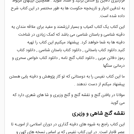
قرارگیری دفاین رو حدس بزنید و استاد شوید . همچنین آیینهای مربوط
به تدفین ادوار و تاریخچه حکومت ها به طور مختصر در این کتاب شرح
داده شده است.
این کتاب یک کتاب کمیاب و بسیار ارزشمند و مفید برای علاقه مندان یه
دقینه شناسی و باستان شناسی می باشد که کمک زیادی در شناخت
دفینه ها به شما خواهد کرد. پیشنهاد میکنیم این کتاب را تهیه
کنید.دانلود کتاب باستانی , دانلود کتاب باستان شناسی , دانلود کتاب
رموز دفائن عربی , دانلود کتاب گنج نامه , دانلود کتاب خواص سحری و
درمانی سنگها
ما این کتاب نفیس را به دوستانی که تو کار پژوهش و دفینه یابی هستن
پیشنهاد میکنم از دست ندهند .
مولانا در یافتن گنج و نقشه گنج و گنج وزیری و شا های شعری دارد که
می گوید
نقشه گنج شاهی و وزیری
این کتاب راجع به شیوه های دفینه گذاری در دوران اسلامی از امویـه تا
عصر قاجار است. در این کتاب نفیس که بر اساس نسخه های کهن و