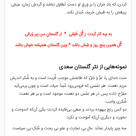
کردن، که بادِ خزان را بر وَرقِ او دستِ تَطاول نباشد و گردشِ زمان، عیشِ
ربیعَش را به طیشِ خَریف مُبَدل نکند.
به چه کار آیدت ز گُل طَبَقی * از گلستانِ من بِبر وَرقی
گُل همین پنج روز و شِش باشد * وین گلستان همیشه خوش باشد
نمونه‌هایی از نثر گلستان سعدی
منت خدای را، عَزَّ وَ جَلّ، که طاعتش موجبِ قُربت است و به شُکر اندرش
مزیدِ نعمت. هر نفَسی که فرومی‌رود مُمِدّ حیات است و چون برمی‌آید
مفرِّح ذات؛ پس در هر نفَس دو نعمت موجود است و بر هر نعمت
شُکری واجب.
دو کس رنج بیهوده بردند و سعی بی‌فایده کردند؛ یکی آن‌که اندوخت و
نخورد، و دیگری آن‌که آموخت و نکرد.
سه چیز پایدار نمانَد: مالِ بی تجارت و علمِ بی بحث و مُلکِ بی سیاست.