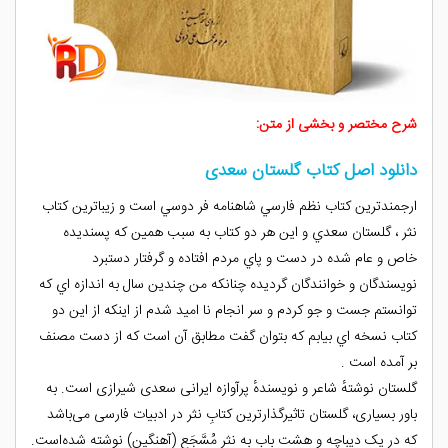
شرح مختصر و بخشی از متن:
دانلود اصل کتاب گلستان سعدی
ارجمندترين كتاب نظم فارسي شاهنامه فر دوسي است و زيباترين كتاب
نثر ، گلستان سعدي و اين هر دو كتاب به سبب همين كه پسنديده
خاص و عام شده در دست و پاي مردم افتاده و گرفتار دستبرد
نويسندگان و خوانندگان گرديده چنانكه من چندين سال به اندازه اي كه
توانستم جست و جو كردم و سر انجام نا اميد شدم از اينكه از اين دو
كتاب نسخه اي بيابم كه بتوان گفت مطابق آن است كه از دست مصنف
بر آمده است .
گلستان نوشتهٔ شاعر و نویسندهٔ پرآوازه ایرانی سعدی شیرازی است. به
باور بسیاری، گلستان تاثیرگذارترین کتابِ نثر در ادبیات فارسی می‌باشد
که در یک دیباچه و هشت باب به نثر مُسَّجَع (آهنگین) نوشته شده‌است.