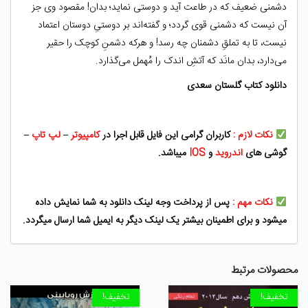
دشمنی ضعیف که در طاعت آید و دوستی نماید؛ بدان! مقصود وی جز
آن نیست که دشمنی قوی گردد؛ و گفته‌اند بر دوستیِ دوستان اعتماد
نیست، تا به تملقِ دشمنان چه رسد! و هرکه دشمنِ کوچک را حقیر
می‌دارد، بدان مانَد که آتشِ اندک را مُهمل می‌گذارد.
دانلود کتاب گلستان سعدی
نکات لازم :
کاربران گرامی این فایل قابل اجرا در
کامپیوتر
–
لپ تاپ
–
گوشی های
اندروید
و
IOS
میباشد.
نکات مهم :
پس از پرداخت وجه لینک دانلود به شما نمایش داده
میشود و برای اطمینان بیشتر یک لینک دیگر به ایمیل شما ارسال میگردد.
محصولات مرتبط
تخفیف!
تخفیف!