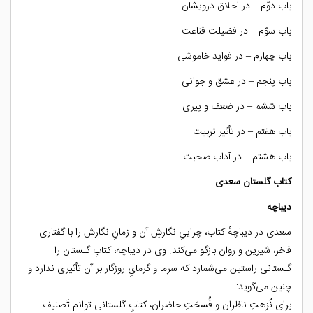
باب دوّم – در اخلاق درویشان
باب سوّم – در فضیلت قناعت
باب چهارم – در فواید خاموشی
باب پنجم – در عشق و جوانی
باب ششم – در ضعف و پیری
باب هفتم – در تأثیر تربیت
باب هشتم – در آداب صحبت
کتاب گلستان سعدی
دیباچه
سعدی در دیباچهٔ کتاب، چراییِ نگارشِ آن و زمانِ نگارش را با گفتاری
فاخر، شیرین و روان بازگو می‌کند. وی در دیباچه، کتابِ گلستان را
گلستانی راستین می‌شمارد که سرما و گرمایِ روزگار بر آن تأثیری ندارد و
چنین می‌گوید:
برای نُزهتِ ناظران و فُسحَتِ حاضران، کتابِ گلستانی توانم تَصنیف