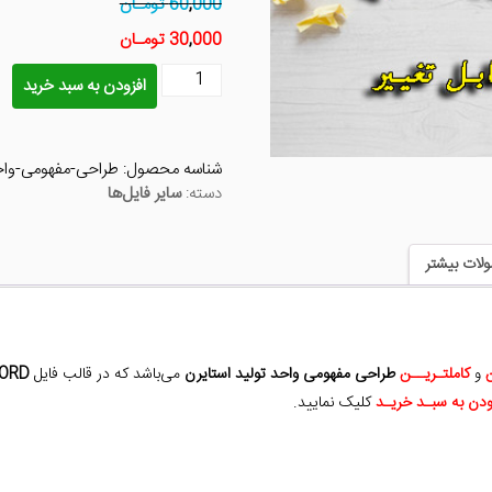
000 تومـان
,
60
000 تومـان
,
30
طراحی
افزودن به سبد خرید
مفهومی
واحد
تولید
شناسه محصول:
طراحی-مفهومی-واحد
استایرن
دسته:
سایر فایل‌ها
عدد
لات بیشتر
ن
و
کاملتـریــن
طراحی مفهومی واحد تولید استایرن
می‌باشد که در قالب فایل
WORD و F
ودن به سبـد خریـد
کلیک نمایید.