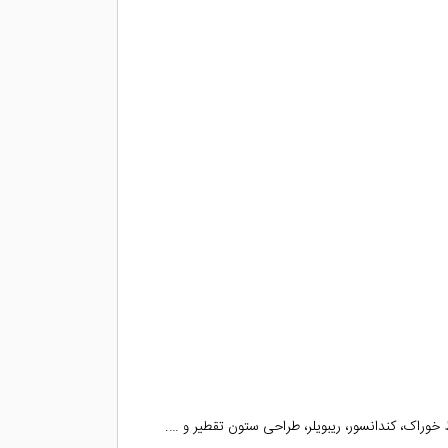
وراک، کندانسور، ریبویلر، طراحی ستون تقطیر و ….