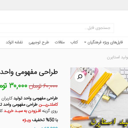
فایل‌های ویژه فرهنگیان
کتاب
مقالات
طرح توجیهی
نقشه اتوکد
لید استایرن
طراحی مفهومی واحد ت
۳۰,۰۰۰
توم
قیمت
۶۰,۰۰۰
تومان
اصلی
۶۰,۰۰۰ توما
طراحی مفهومی واحد تولید
کاربران 
بود.
کاملتـریــن
طراحی مفهومی واحد تول
روی گزینه
افـزودن به سبـد خریـد
کل
با 50% تخفیف
ویـژه