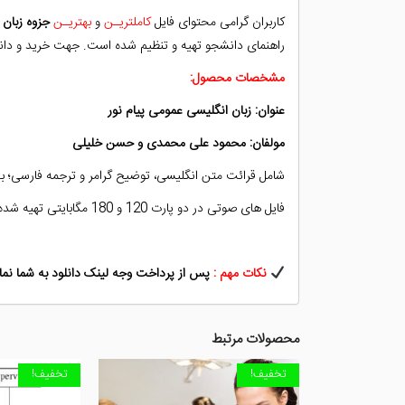
کاربران گرامی محتوای فایل
کاملتریـن
و
بهتریـن
جزوه زبان 
راهنمای دانشجو تهیه و تنظیم شده است. جهت خرید و دانلو
مشخصات محصول:
عنوان: زبان انگلیسی عمومی پیام نور
مولفان: محمود علی محمدی و حسن خلیلی
شامل قرائت متن انگلیسی، توضیح گرامر و ترجمه فارسی؛ به همراه فایل pdf کتا
فایل های صوتی در دو پارت 120 و 180 مگابایتی تهیه شده است. (مجموعاً 300 مگابایت)
نکات مهم :
پس از پرداخت وجه لینک دانلود به شما نمای
محصولات مرتبط
تخفیف!
تخفیف!