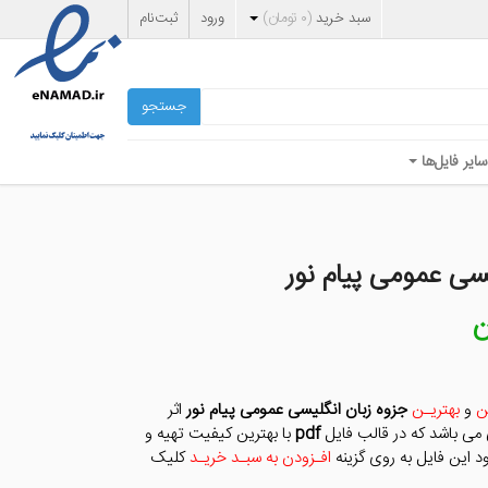
سبد خرید
(
۰
تومان
)
ورود
ثبت‌نام
جستجو
سایر فایل‌ها
سی عمومی پیام نور
ن
قیمت
فعلی
۵,۰۰۰ تومان
است.
ن
و
بهتریـن
جزوه زبان انگلیسی عمومی پیام نور
اثر
ی باشد که در قالب فایل
pdf
با بهترین کیفیت تهیه و
 این فایل به روی گزینه
افـزودن به سبـد خریـد
کلیک