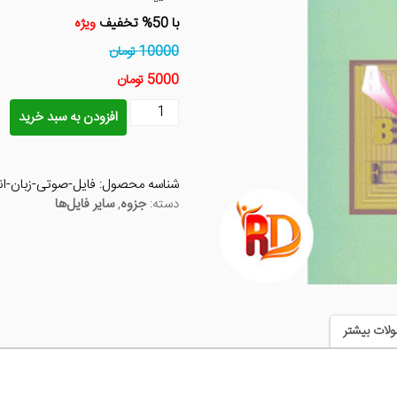
با 50% تخفیف
ویژه
10000 تومان
5000 تومان
فایل
افزودن به سبد خرید
صوتی
زبان
انگلیسی
شناسه محصول:
فایل-صوتی-زبان-ان
عمومی
دسته:
جزوه
,
سایر فایل‌ها
پیام
نور
عدد
لات بیشتر