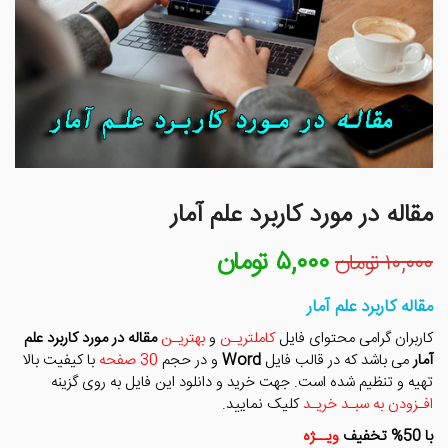
مقاله در مورد کاربرد علم آمار
۵,۰۰۰
تومان
قیمت
قیمت
۱۰,۰۰۰
تومان
اصلی
فعلی
۱۰,۰۰۰ تومان
۵,۰۰۰ تومان
مقاله کاربرد علم آمار
بود.
است.
کاربران گرامی محتوای فایل
کاملتریـن
و
بهتریـن
مقاله در مورد کاربرد علم
آمار
می باشد که در قالب فایل
Word
و در حجم
30 صفحه
با کیفیت بالا
تهیه و تنظیم شده است. جهت خرید و دانلود این فایل به روی گزینه
افـزودن به سبـد خریـد
کلیک نمایید.
با 50% تخفیف
ویــژه