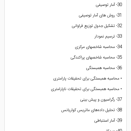
30- آمار توصیفی
31- روش های آمار توصیفی
32- تشکیل جدول توزیع فراوانی
33- ترسیم نمودار
34- محاسبه شاخصهای مرکزی
35- محاسبه شاخصهای پراکندگی
36- محاسبه همبستگی
• محاسبه همبستگی برای تحقیقات پارامتری
• محاسبه همبستگی برای تحقیقات ناپارامتری
37- رگراسیون و پیش بینی
38- تحلیل داده‌های ماتریس کواریانس
39- آمار استنباطی