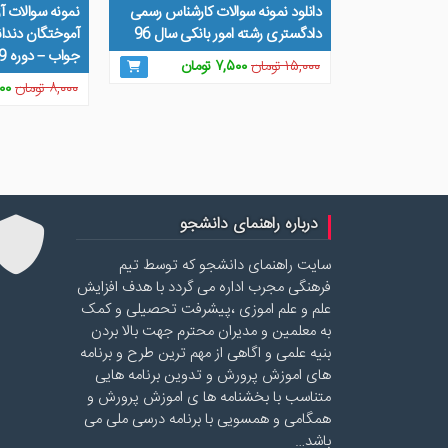
دانلود نمونه سوالات کارشناس رسمی
نمونه سوالات آ
دادگستری رشته امور بانکی سال 96
آموختگان دندان
جواب – دوره 29 دی ماه 95
قیمت
قیمت
۱۵,۰۰۰
تومان
۷,۵۰۰
تومان
اصلی
فعلی
قی
۸,۰۰۰
تومان
۰۰
۱۵,۰۰۰ تومان
۷,۵۰۰ تومان
اص
بود.
است.
بود
درباره راهنمای دانشجو
سایت راهنمای دانشجو که توسط تیم
فرهنگی مجرب اداره می گردد با هدف افزایش
علم و علم اموزی ،پیشرفت تحصیلی و کمک
به معلمین و مدیران محترم جهت بالا بردن
بنیه علمی و اگاهی از مهم ترین طرح و برنامه
های اموزش پرورش و تدوین برنامه هایی
متناسب با بخشنامه ها ی اموزش پرورش و
همگامی و همسویی با برنامه درسی ملی می
باشد…