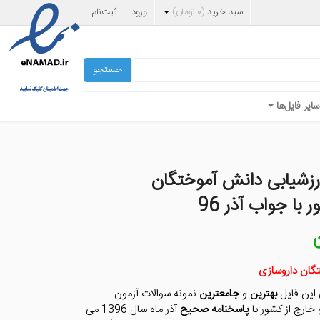
سبد خرید
(
۰
تومان
)
ورود
ثبت‌نام
جستجو
سایر فایل‌ها
ارزشیابی دانش آموختگان
با جواب آذر 96
ن
قیمت
فعلی
۷,۰۰۰ تومان
تگان داروسازی
است.
 این فایل
بهترین
و
جامعترین
نمونه سوالات آزمون
خارج از کشور با
پاسخنامه صحیح
آذر ماه سال 1396 می