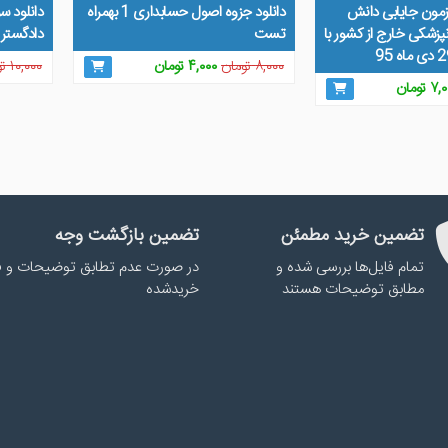
زمون جایابی دانش
دانلود جزوه اصول حسابداری 1 بهمراه
دانلود س
پزشکی خارج از کشور با
تست
دادگستر
قیمت
قیمت
۸,۰۰۰
تومان
۴,۰۰۰
تومان
۱۰,۰۰۰
تو
مت
قیمت
اصلی
فعلی
۷,۰
تومان
لی
فعلی
۸,۰۰۰ تومان
۴,۰۰۰ تومان
۸,۰۰۰ تومان
۷,۰۰۰ تومان
بود.
است.
.
است.
تضمین خرید مطمئن
تضمین بازگشت وجه
تمام فایل‌ها بررسی شده و
در صورت عدم تطابق توضیحات و ف
مطابق توضیحات هستند
خریدشده