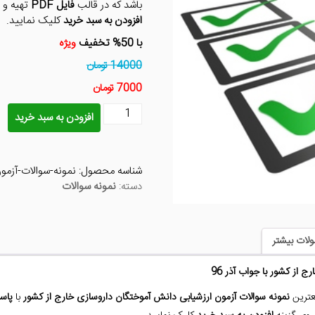
باشد که در قالب
فایل PDF
تهیه و 
افزودن به سبد خرید
کلیک نمایید.
با 50% تخفیف
ویژه
14000 تومان
7000 تومان
نمونه
افزودن به سبد خرید
سوالات
آزمون
ارزشیابی
شناسه محصول:
نمونه-سوالات-آزمون
دانش
دسته:
نمونه سوالات
آموختگان
داروسازی
خارج
از
لات بیشتر
کشور
با
 از کشور با جواب آذر 96
جواب
آذر
معترین
نمونه سوالات آزمون ارزشیابی دانش آموختگان داروسازی خارج از کشور
با
پاس
96