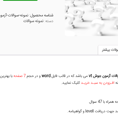
آزمون
جوش
شناسه محصول:
نمونه-سوالات-آزمو
vt
دسته:
نمونه سوالات
عدد
لات بیشتر
لات آزمون جوش vt
می باشد که در قالب فایل
word
و در حجم
7 صفحه
با بهترین
نه
افـزودن به سبـد خریـد
کلیک نمایید.
level و گواهینامه.