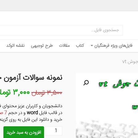
فایل‌های ویژه فرهنگیان
کتاب
مقالات
طرح توجیهی
نقشه اتوکد
جوش vt
نمونه سوالات آزمون ج
۳,۰۰۰
توما
قیمت
۳,۵۰۰
تومان
اصلی
۳,۵۰۰ تومان
دانشجویان و کاربران عزیز محتوای 
بود.
در قالب فایل
word
و در حجم
7 صفحه
خرید و دانلود این فایل به روی گزین
نمونه
افزودن به سبد خرید
سوالات