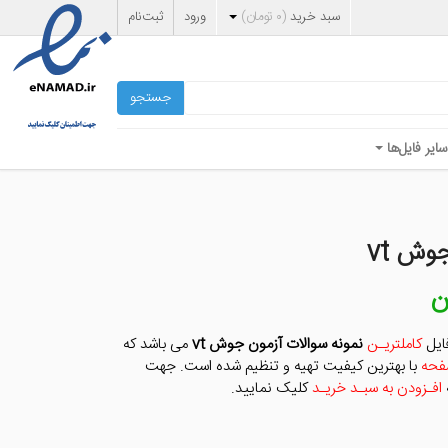
سبد خرید
(
۰
تومان
)
ورود
ثبت‌نام
جستجو
سایر فایل‌ها
وش vt
ن
قیمت
فعلی
۳,۰۰۰ تومان
فایل
کاملتریـن
نمونه سوالات آزمون جوش vt
می باشد که
است.
با بهترین کیفیت تهیه و تنظیم شده است. جهت
ه
افـزودن به سبـد خریـد
کلیک نمایید.