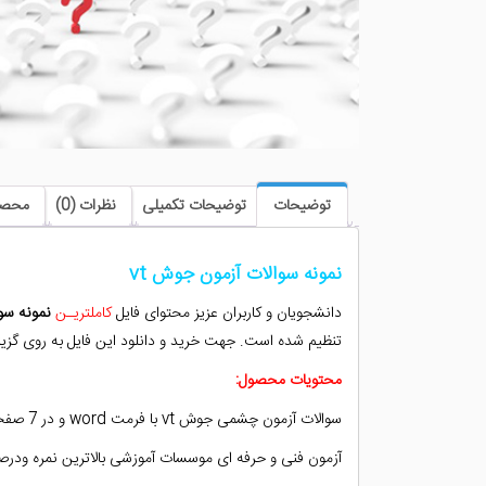
توضیحات
توضیحات تکمیلی
نظرات (0)
محصو
نمونه سوالات آزمون جوش vt
دانشجویان و کاربران عزیز محتوای فایل
کاملتریـن
نمونه سوا
تنظیم شده است. جهت خرید و دانلود این فایل به روی گزی
محتویات محصول:
سوالات آزمون چشمی جوش vt با فرمت word و در 7 صفحه همراه با 47 سوال.
آزمون فنی و حرفه ای موسسات آموزشی بالاترین نمره ودرصد جهت دریافت l