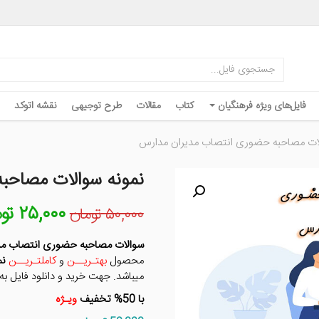
فایل‌های ویژه فرهنگیان
کتاب
مقالات
طرح توجیهی
نقشه اتوکد
لات مصاحبه حضوری انتصاب مدیران مدارس
نمونه سوالات مصاحب
۲۵,۰۰۰
تو
قیمت
۵۰,۰۰۰
تومان
اصلی
۵۰,۰۰۰ توم
سوالات مصاحبه حضوری انتصاب مد
بود.
محصول
بهتـریــن
و
کاملتـریــن
نم
میباشد. جهت خرید و دانلود فایل به
با 50% تخفیف
ویـژه