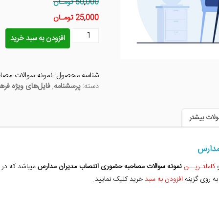
000 تومـان
,
50
000 تومـان
,
25
نمونه
افزودن به سبد خرید
سوالات
مصاحبه
حضوری
شناسه محصول:
نمونه-سوالات-مصا
انتصاب
دسته:
پرسشنامه
,
فایل‌های ویژه فره
مدیران
مدارس
عدد
لات بیشتر
مدارس
کاملتـریــن
نمونه سوالات مصاحبه حضوری انتصاب مدیران مدارس
میباشد که در 
به روی گزینه
افزودن به سبد
خرید کلیک نمایید.