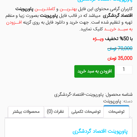
بود.
است.
کاربران گرامی محتوای این فایل
بهتـریــن
و
کاملتـریــن
پاورپوینت
ا
قتصاد گردشگری
میباشد که در قالب فایل
پاورپوینت
بصورت زیبا و منظم
تهیه و تنظیم شده است. جهت خرید و دانلود فایل به روی گزینه
افــزودن
به سبــد خریــد
کلیک نمایید.
با 50% تخفیف
ویــژه
70,000 تومان
35,000 تومان
پاورپوینت
افزودن به سبد خرید
اقتصاد
گردشگری
عدد
شناسه محصول:
پاورپوینت-اقتصاد-گردشگری
دسته:
پاورپوینت
توضیحات
توضیحات تکمیلی
نظرات (0)
محصولات بیشتر
پاورپوینت اقتصاد گردشگری