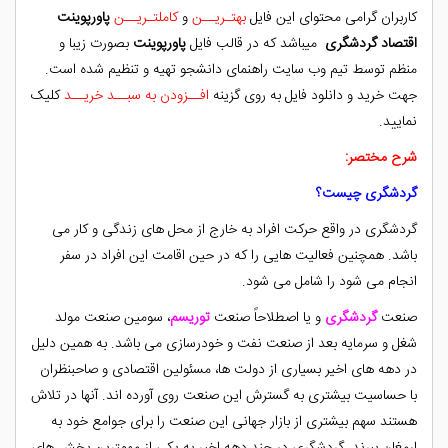
کاربران گرامی محتوای این فایل
بهتـریــن
و
کاملتـریــن
پاورپوینت
ا
قتصاد گردشگری
میباشد که در قالب فایل
پاورپوینت
بصورت زیبا و
منظم توسط تیم وب سایت راهنمای دانشجو تهیه و تنظیم شده است.
جهت خرید و دانلود فایل به روی گزینه
افــزودن به سبــد خریــد
کلیک
نمایید.
شرح مختصر:
گردشگری چیست؟
گردشگری در واقع حرکت افراد به خارج از محل های زندگی و کار می
باشد. همچنین فعالیت هایی را که در حین اقامت این افراد در سفر
انجام می شود را شامل می شود.
صنعت
گردشگری
و یا اصطلاحاً صنعت
توریسم
، سومین صنعت مولد
شغل و سرمایه بعد از صنعت نفت و خودرسازی می باشد. به همین دلیل
در دهه های اخیر بسیاری از دولت ها، مسئولین اقتصادی و صاحبنظران
با حساسیت بیشتری به گسترش این صنعت روی آورده اند. آنها در تلاش
هستند سهم بیشتری از بازار جهانی این صنعت را برای جوامع خود به
ارمغان ببرند. گردشگری در چند دهه اخیر به یکی از مهمترین بخش های