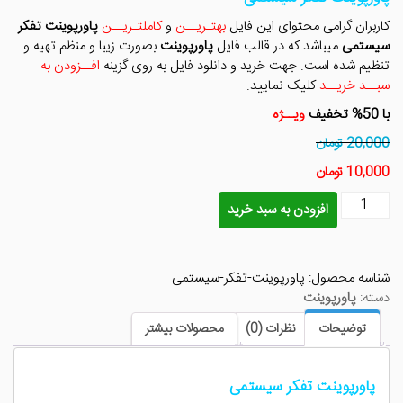
بود.
است.
کاربران گرامی محتوای این فایل
بهتـریــن
و
کاملتـریــن
پاورپوینت تفکر
سیستمی
میباشد که در قالب فایل
پاورپوینت
بصورت زیبا و منظم تهیه و
تنظیم شده است. جهت خرید و دانلود فایل به روی گزینه
افــزودن به
سبــد خریــد
کلیک نمایید.
با 50% تخفیف
ویــژه
20,000 تومان
10,000 تومان
پاورپوینت
افزودن به سبد خرید
تفکر
سیستمی
عدد
شناسه محصول:
پاورپوینت-تفکر-سیستمی
دسته:
پاورپوینت
توضیحات
نظرات (0)
محصولات بیشتر
پاورپوینت تفکر سیستمی