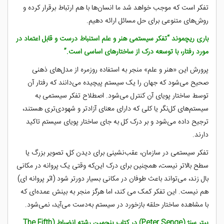
تفکر است که موجب خواهد شد ما انسان‌ها با هم ارتباط برقرار کرده و
روش‌های متنوعی برای حل مسائل ارائه دهیم.
باری ریچموند “تفکر سیستمی هنر و علم استنباط درست و قابل اعتماد در
مورد رفتار، با توسعه درک از ساختارهای اساسی است.”
پرورش این «هنر و علم» منجر به استفاده روزمره از مدل‌های ذهنی
صحیح می‌شود که جهان را یک سیستم پیچیده می‌دانند که رفتار آن
توسط ساختار پویای آن کنترل می‌شود. اصطلاح تفکر سیستمی به
سیستم‌های کل‌نگر یا کلی که دارای معنای آزادتر و شهودی‌تری هستند،
ترجیح داده می‌شود و بر درک کل به جای ساختار پویای سیستم تاکید
دارند.
تفکر سیستمی در سازمان، عقب‌نشینی برای دیدن کل، تصویر بزرگ یا
سطح بالاتر نیست، همچنین برای درک این‌که وقتی یک پروانه در مکانی
بال زند، می‌تواند باعث طوفان در مکانی بسیار دورتر شود (اثر پروانه ای)
هم نیست. این تفکر کمک می کند، اما هرگز منجر به بینش عمده‌ای که
با مشاهده ساختار حلقه بازخورد در سیستم به‌دست می‌آید، نمی‌شود.
پیتر سنژ (Peter Senge) در کتاب پنجمین رشته انضباط (The Fifth