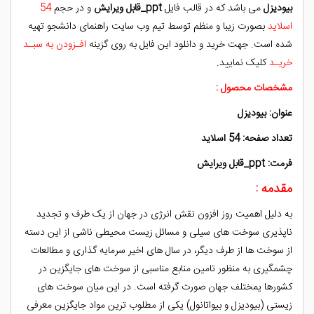
بیودیزل
می باشد که در قالب فایل
ppt_قابل ویرایش
و در حجم
54
اسلاید
بصورت زیبا و منظم توسط تیم وب سایت راهنمای دانشجو تهیه
شده است. جهت خرید و دانلود این فایل به روی گزینه
افـزودن به سبـد
خریـد
کلیک نمایید.
مشخصات محصول :
عنوان: بیودیزل
تعداد صفحه: 54 اسلاید
فرمت: ppt_قابل ویرایش
مقدمه :
به دليل اهميت روز افزون نقش انرژی در جهان از يک طرف و تجديد
ناپذيری سوخت های سيلی و مسائل زيست محيطی ناشی از اين دسته
از سوخت ­ها از طرف ديگر، در سال ­های اخير سرمايه ­گذاری و مطالعات
چشم­گيری به منظور تامين منابع مناسبی از سوخت ­های جايگزين در
کشورها یمختلف جهان صورت گرفته است. در اين ميان سوخت های
زيستی (بيوديزل و بيواتانول) يکی از مطلوب ­ترين مواد جايگزين معرفی