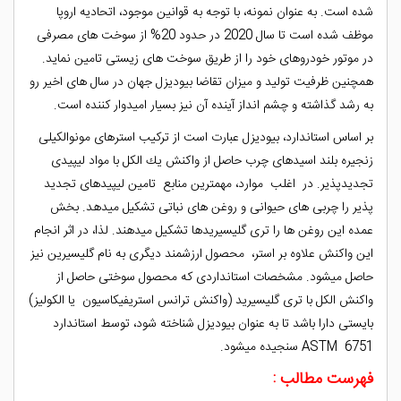
شده است. به عنوان نمونه، با توجه به قوانين موجود، اتحاديه اروپا
موظف شده است تا سال 2020 در حدود 20% از سوخت⁪ های مصرفی
در موتور خودروهای خود را از طريق سوخت­ های زيستی تامين نمايد.
همچنين ظرفيت توليد و ميزان تقاضا بيوديزل جهان در سال های اخير رو
به رشد گذاشته و چشم انداز آينده آن نيز بسيار اميدوار کننده است.
بر اساس استاندارد، بيوديزل عبارت است از تركيب استرهای مونوالكيلی
زنجيره­ بلند اسيدهای چرب حاصل از واكنش يك الكل با مواد ليپيدی
تجديدپذير. در اغلب موارد، مهمترين منابع تامين ليپيدهای تجديد
پذير را چربی ­های حيوانی و روغن ­های نباتی تشكيل مي­دهد. بخش
‌عمده اين روغن‌ ها را تری ‌گليسيريد‌ها تشكيل ميدهند. لذا، در اثر انجام
اين واكنش علاوه بر استر، محصول ارزشمند ديگری به نام گليسيرين نيز
حاصل ميشود. مشخصات استانداردی كه محصول سوختی حاصل از
واكنش الكل با تری ‌گليسيريد (واكنش ترانس‌ استريفيكاسيون يا الكوليز)
بايستی دارا باشد تا به عنوان بيوديزل شناخته شود، توسط استاندارد
ASTM 6751 سنجيده ميشود.
فهرست مطالب :