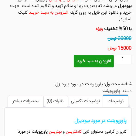
بود.
است.
بیودیزل
می‌باشد که بصورت زیبا و منظم تهیه و تنظیم شده است. جهت
خرید و دانلود این فایل به روی گزینه
افـزودن به سبـد خریـد
کلیک
نمایید.
با 50% تخفیف
ویژه
30000 تومان
15000 تومان
پاورپوینت
افزودن به سبد خرید
در
مورد
بیودیزل
شناسه محصول:
پاورپوینت-در-مورد-بیودیزل
عدد
دسته:
پاورپوینت
توضیحات
توضیحات تکمیلی
نظرات (0)
محصولات بیشتر
پاورپوینت در مورد بیودیزل
کاربران گرامی محتوای فایل
کاملتریـن
و
بهتریـن
پاورپوینت در مورد