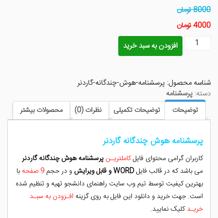
8000 تومان
4000 تومان
پرسشنامه
افزودن به سبد خرید
هوش
چندگانه
گاردنر
شناسه محصول:
پرسشنامه-هوش-چندگانه-گاردنر
عدد
دسته:
پرسشنامه
توضیحات
توضیحات تکمیلی
نظرات (0)
محصولات بیشتر
پرسشنامه هوش چندگانه گاردنر
کاربران گرامی محتوای فایل
کاملتریـن
پرسشنامه هوش چندگانه گاردنر
می باشد که در قالب فایل
WORD و قابل ویرایش
و در حجم
9 صفحه
با
بهترین کیفیت توسط تیم وب سایت راهنمای دانشجو تهیه و تنظیم شده
است. جهت خرید و دانلود این فایل به روی گزینه
افـزودن به سبـد
خریـد
کلیک نمایید.