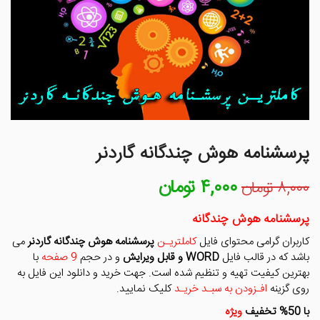
پرسشنامه هوش چندگانه گاردنر
۴,۰۰۰
تومان
قیمت
قیمت
۸,۰۰۰
تومان
اصلی
فعلی
۸,۰۰۰ تومان
۴,۰۰۰ تومان
پرسشنامه هوش چندگانه
بود.
است.
کاربران گرامی محتوای فایل
کاملتریـن
پرسشنامه هوش چندگانه گاردنر
می
باشد که در قالب فایل
WORD و قابل ویرایش
و در حجم
9 صفحه
با
بهترین کیفیت تهیه و تنظیم شده است. جهت خرید و دانلود این فایل به
روی گزینه
افـزودن به سبـد خریـد
کلیک نمایید.
با 50% تخفیف
ویژه