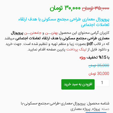
۳۰,۰۰۰
تومان
قیمت
قیمت
۳۵,۰۰۰
تومان
اصلی
فعلی
۳۵,۰۰۰ تومان
۳۰,۰۰۰ تومان
پروپوزال معماری طراحی مجتمع مسکونی با هدف ارتقاء
بود.
است.
تعاملات اجتماعی
کاربران گرامی محتوای این محصول
بهتریــن
و
جامعتریــن
پروپوزال
معماری طراحی مجتمع مسکونی با هدف ارتقاء تعاملات اجتماعی
میباشد
که در قالب
pdf
بصورت زیبا و منظم تهیه و تنظیم شده است. جهت خرید
و دانلود فایل از
لینک پرداخت
پایین صفحه اقدام نمایید.
با 15%
تخفیف
ویژه
35,000 تومان
30,000 تومان
پروپوزال
افزودن به سبد خرید
معماری
طراحی
مجتمع
شناسه محصول:
پروپوزال-معماری-طراحی-مجتمع-مسکونی-با
مسکونی
دسته:
پروژه
,
پروژه معماری
با