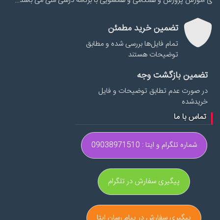
ی اموزش پرورش و همگامی و همسویی با برنامه درسی ملی می باشد…
تضمین خرید مطمئن
تمام فایل‌ها بررسی شده و مطابق
توضیحات هستند
تضمین بازگشت وجه
در صورت عدم تطابق توضیحات و فایل
خریدشده
تماس با ما
شماره تلگرام و ایتا : 09038971510
پیگیری سفارش در تلگرام
پیگیری سفارش در پیام رسان ایتا