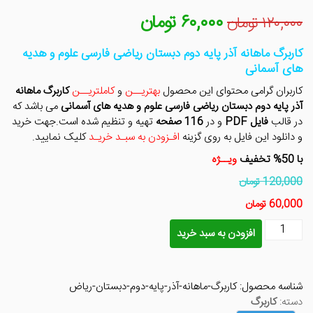
۶۰,۰۰۰
تومان
قیمت
قیمت
۱۲۰,۰۰۰
تومان
اصلی
فعلی
۱۲۰,۰۰۰ تومان
۶۰,۰۰۰ تومان
کاربرگ ماهانه آذر پایه دوم دبستان ریاضی فارسی علوم و هدیه
بود.
است.
های آسمانی
کاربران گرامی محتوای این محصول
بهتریــن
و
کاملتریــن
کاربرگ ماهانه
آذر پایه دوم دبستان ریاضی فارسی علوم و هدیه های آسمانی
می باشد که
در قالب
فایل PDF
و در
116 صفحه
تهیه و تنظیم شده است.جهت خرید
و دانلود این فایل به روی گزینه
افـزودن به سبـد خریـد
کلیک نمایید.
با 50% تخفیف
ویــژه
120,000 تومان
60,000 تومان
کاربرگ
افزودن به سبد خرید
ماهانه
آذر
پایه
شناسه محصول:
کاربرگ-ماهانه-آذر-پایه-دوم-دبستان-ریاض
دوم
دسته:
کاربرگ
دبستان