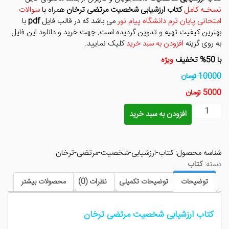
بود.
است.
نسخـه کامل
کتاب ارزشیابی شخصیت مرتضی ترخان
همراه با
سوالات
امتحانی پایان ترم دانشگاه پیام نور
می باشد که در قالب فایل
pdf
با
بهترین کیفیت تهیه و تدوین گردیده است. جهت خرید و دانلود این فایل
به روی گزینه
افزودن به سبد خرید
کلیک نمایید.
با 50% تخفیف
ویژه
10000 تومان
5000 تومان
کتاب
افزودن به سبد خرید
ارزشیابی
شخصیت
مرتضی
شناسه محصول:
کتاب-ارزشیابی-شخصیت-مرتضی-ترخان
ترخان
دسته:
کتاب
عدد
توضیحات
توضیحات تکمیلی
نظرات (0)
محصولات بیشتر
کتاب ارزشیابی شخصیت مرتضی ترخان