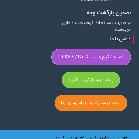
تضمین بازگشت وجه
در صورت عدم تطابق توضیحات و فایل
خریدشده
تماس با ما
شماره تلگرام و ایتا : 09038971510
پیگیری سفارش در تلگرام
پیگیری سفارش در پیام رسان ایتا
حقوق سایت برای راهنمای دانشجو محفوظ است.