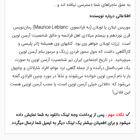
به عمق ماجراهای شما دسترسی نیافته اند و…
اطلاعاتی درباره نویسنده:
موریس لبلان یا لوبلان (به فرانسوی: Maurice Leblanc) رمان‌نویس
قرن نوزدهم و بیستم میلادی اهل فرانسه و خالق شخصیت آرسن لوپن
است. ژرژت لوبلان خواهر وی بود. کتابهای وی همیشه ژانر پلیسی و
کاراگاهی داشت که حول محور فردی زرنگ و مرموز بنام آرسن لوپن
میچرخید. در تاریخ اجتماعی ایران نیز شخصیت آرسن لوپن به صورت
یک ضرب‌المثل درآمده و از جمله گاهی نزد عوام، افراد شارلاتان و چاچول
باز با نام آرسن لوپن خوانده می‌شوند و مثلاً در مورد چنین افرادی گفته
می‌شود که: «فلانی خیلی آرسن لوپن است، یا عجب آرسن لوپنی هست
این فلانی!
نکات مهم :
پس از پرداخت وجه لینک دانلود به شما نمایش داده
میشود و برای اطمینان بیشتر یک لینک دیگر به ایمیل شما ارسال میگردد.