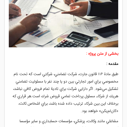
بخشی از متن پروژه :
مقدمه :
طبق مادة ۱۱۶ قانون جارت، شركت تضامني، شركتي است كه تحت نام
مخصوصي براي امور تجارتي بين دو يا چند نفر با مسئوليت تضامني
تشكيل مي‌شود. اگر دارايي شركت براي تادية تمام فروض كافي نباشد،
هريك از شركاء مسئول پرداخت تمامي قروض شرك است.هر قراري كه
برخلاف اين بين شركاء ترتيب داده شده باشد، براي اشخاص ثالث،
«كان‌لم‌يكن» خواهد بود.
مشاغلي مانند وكالت، پزشكي، مؤسسات حسابداري و ساير مؤسسا