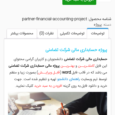
پروژه
حسابداری
مالی
شناسه محصول:
partner-financial-accounting-project
شرکت
دسته:
پروژه
تضامنی
عدد
توضیحات
توضیحات تکمیلی
نظرات (0)
محصولات بیشتر
پروژه حسابداری مالی شرکت تضامنی
حسابداری مالی شرکت تضامنی
دانشجویان و کاربران گرامی محتوای
این فایل
کاملتـریــن
و
بهتـریــن
پروژه مالی حسابداری شرکت تضامنی
می باشد که در قالب فایل
word
(
قابـل ویرایــش
) بصورت زیبا و منظم
توسط تیم وبسایت
راهنمای دانشجو
تهیه و تنظیم شده است. جهت
خرید و دانلود فایل به روی گزینه
افزودن به سبد خرید
کلیک نمایید.