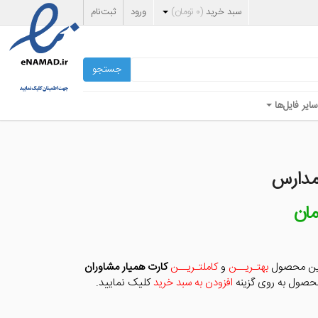
سبد خرید
(
۰
تومان
)
ورود
ثبت‌نام
جستجو
سایر فایل‌ها
مدارس
مان
قیمت
فعلی
ان
۳۹,۰۰۰ تومان
است.
 این محصول
بهتـریــن
و
کاملتـریــن
کارت همیار مشاوران
حصول به روی گزینه
افزودن به سبد خرید
کلیک نمایید.