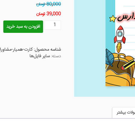
000 تومان
,
80
000 تومان
,
39
کارت
افزودن به سبد خرید
همیار
مشاوران
مدارس
شناسه محصول:
کارت-همیار-مشاور
عدد
دسته:
سایر فایل‌ها
لات بیشتر